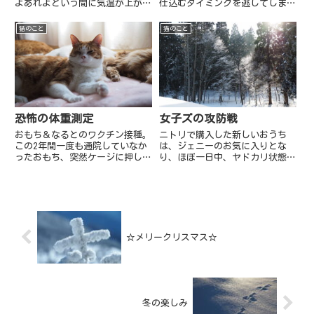
よあれよという間に気温が上が
仕込むタイミングを逃してしま
り、すでに桜吹雪が舞っていると
い、大豆を放置しておりました。
いう。。日の入りがぐっと遅くな
味噌づくりは、始めたら途中で止
猫のこと
猫のこと
り、猫たちの夕ご飯タイムはまだ
められない。一気に仕上げなけれ
日が高い。そんなわけで、時間に
ばならないので、スケジュール管
余裕があるときは、夕方のお世話
理が重要です。まずは吸水からス
を...
タ...
恐怖の体重測定
女子ズの攻防戦
おもち＆なるとのワクチン接種。
ニトリで購入した新しいおうち
この2年間一度も通院していなか
は、ジェニーのお気に入りとな
ったおもち、突然ケージに押し込
り、ほぼ一日中、ヤドカリ状態で
まれてパニックに！！病院までは
この中に収まっています。ペロ
クルマで10分ちょっとですが、
リ。ちょっと隙を見せた途端
道中、後部から何やら香ばしいか
に、、アンバーが収まっていまし
おりが漂ってくる。。おもち、怖
た。戻ってきたジェニー、無言の
くて怖くてお漏らししてしまい
圧をかける。。ちょっとアンバー
ま...
ちゃん、は...
☆メリークリスマス☆
冬の楽しみ