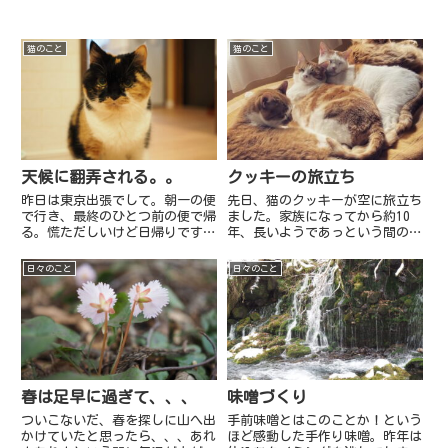
猫のこと
猫のこと
天候に翻弄される。。
クッキーの旅立ち
昨日は東京出張でして。朝一の便
先日、猫のクッキーが空に旅立ち
で行き、最終のひとつ前の便で帰
ました。家族になってから約10
る。慌ただしいけど日帰りです。
年、長いようであっという間の時
うちには要介護の猫がいるので、
間でした。見送りは毎回とても辛
泊まりはなかなか難しいのです。
いです。後悔もたくさんありま
日々のこと
日々のこと
しかし、帰りの便が、まさかの条
す。最後までかっこよかったクッ
件付き運航になってしまい。。。
キー、本当にありがとうね。クッ
着陸態勢に入ってからずっとド
キーがいっしょに過ごし、先に旅
キ...
立...
春は足早に過ぎて、、、
味噌づくり
ついこないだ、春を探しに山へ出
手前味噌とはこのことか！という
かけていたと思ったら、、、あれ
ほど感動した手作り味噌。昨年は