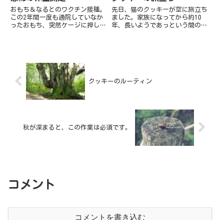
おもち＆なるとのワクチン接種。
先日、猫のクッキーが空に旅立ち
この2年間一度も通院していなか
ました。家族になってから約10
ったおもち、突然ケージに押し込
年、長いようであっという間の時
まれてパニックに！！病院までは
間でした。見送りは毎回とても辛
クルマで10分ちょっとですが、
いです。後悔もたくさんありま
道中、後部から何やら香ばしいか
す。最後までかっこよかったクッ
おりが漂ってくる。。おもち、怖
キー、本当にありがとうね。クッ
くて怖くてお漏らししてしまい
キーがいっしょに過ごし、先に旅
ま...
立...
クッキーのルーティン
秋が深まると、この作業は必須です。
コメント
コメントを書き込む