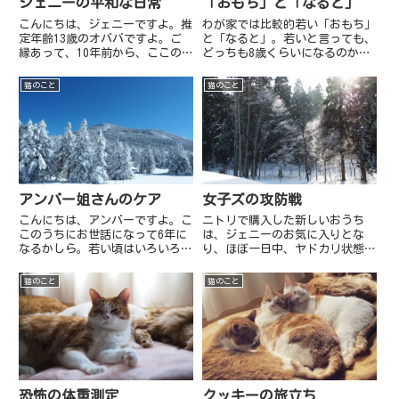
ジェニーの平和な日常
「おもち」と「なると」
こんにちは、ジェニーですよ。推
わが家では比較的若い「おもち」
定年齢13歳のオババですよ。ご
と「なると」。若いと言っても、
縁あって、10年前から、ここの
どっちも8歳くらいになるのか
うちのおかあさんと暮らしてます
な。令和元年、まさにその4月1
よ。こないだ、おかあさんのお友
日にわが家にやってきたおもち。
猫のこと
猫のこと
達がね、最近ジェニーちゃんアッ
最初は令和にちなんで「レイ」君
プされてなくてさみしい、って言
と名付けましたが、数ヵ月後に
ってたって。おかあさんは、と
「おもち」に改名。だって、見る
き...
から...
アンバー姐さんのケア
女子ズの攻防戦
こんにちは、アンバーですよ。こ
ニトリで購入した新しいおうち
このうちにお世話になって6年に
は、ジェニーのお気に入りとな
なるかしら。若い頃はいろいろあ
り、ほぼ一日中、ヤドカリ状態で
ってね、お外で暮らしたり、おう
この中に収まっています。ペロ
ちに入れてもらったりしたのだけ
リ。ちょっと隙を見せた途端
猫のこと
猫のこと
ど、なかなかみんなと仲良くする
に、、アンバーが収まっていまし
ことができなくてね、、あると
た。戻ってきたジェニー、無言の
き、ここのうちに連れてこられた
圧をかける。。ちょっとアンバー
の...
ちゃん、は...
恐怖の体重測定
クッキーの旅立ち