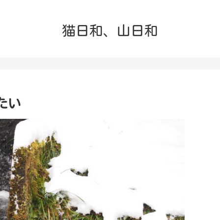
猫日和、山日和
たい